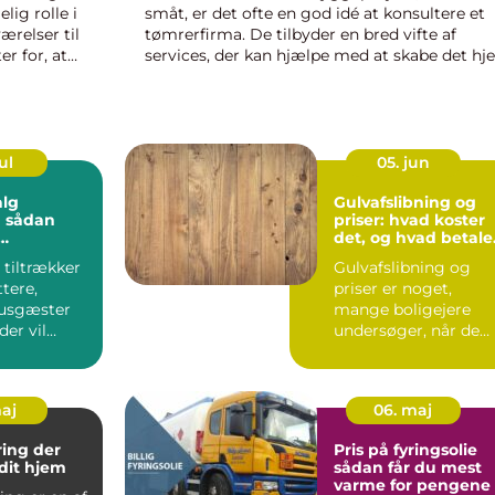
ig rolle i
småt, er det ofte en god idé at konsultere et
ærelser til
tømrerfirma. De tilbyder en bred vifte af
r for, at
services, der kan hjælpe med at skabe det h
eller den arbejdsmiljø, ...
ul
05. jun
alg
Gulvafslibning og
n
priser: hvad koster
det, og hvad betale
ligen på
du egentlig for?
tiltrækker
Gulvafslibning og
en
ttere,
priser er noget,
usgæster
mange boligejere
der vil
undersøger, når de
re i
kigger på ...
r...
maj
06. maj
ring der
Pris på fyringsolie
 dit hjem
sådan får du mest
varme for pengene