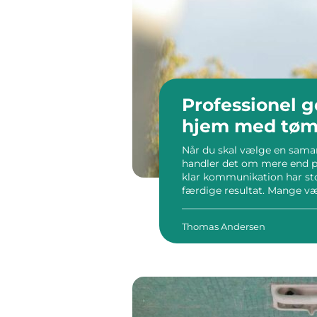
Professionel g
hjem med tømr
Når du skal vælge en samar
handler det om mere end pri
klar kommunikation har st
færdige resultat. Mange væl
forankring ofte giver en mer
Thomas Andersen