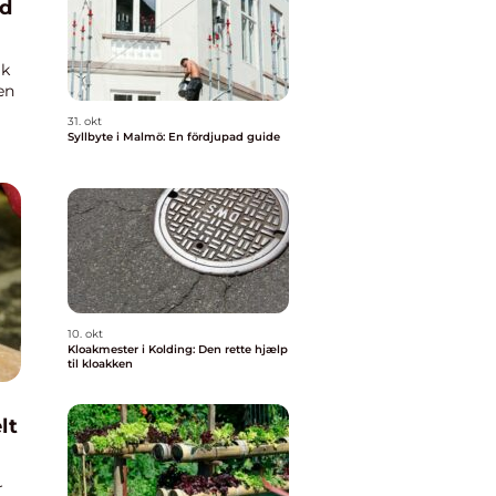
yd
ik
en
31. okt
Syllbyte i Malmö: En fördjupad guide
10. okt
Kloakmester i Kolding: Den rette hjælp
til kloakken
lt
r