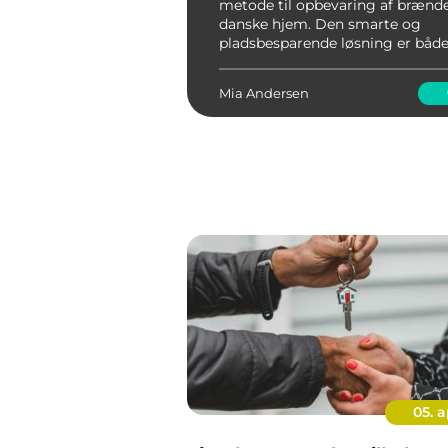
metode til opbevaring af brænd
danske hjem. Den smarte og
pladsbesparende løsning er både
og effektiv, når det kommer til a
opretholde en god brændv...
Mia Andersen
05. a