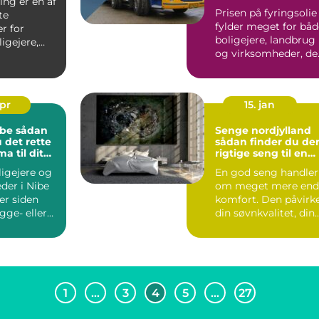
ing er en af
Prisen på fyringsolie
te
fylder meget for båd
er for
boligejere, landbrug
igejere,
og virksomheder, de
beskytter
opvarmer med o...
apr
15. jan
ådan
Senge nordjylland
 det rette
sådan finder du de
a til dit
rigtige seng til en
god nattesøvn
igejere og
En god seng handler
der i Nibe
om meget mere end
ler siden
komfort. Den påvirk
gge- eller
din søvnkvalitet, din
sprojekt,...
energi i hverdagen...
1
…
3
4
5
…
27