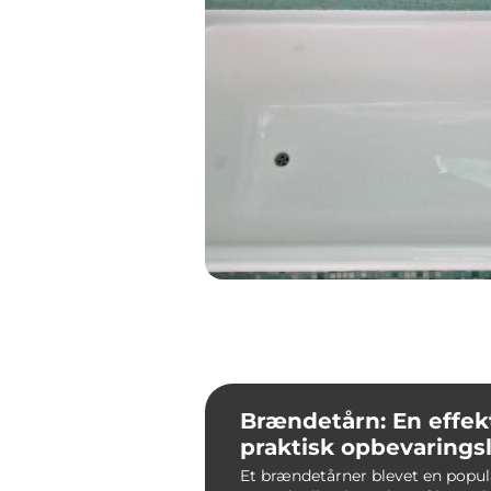
Brændetårn: En effek
praktisk opbevarings
Et brændetårner blevet en popu