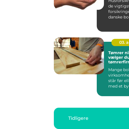
Husforsikr
de vigtigs
forsikring
danske bol
fordi den 
selve by...
03. 
Tømrer nibe s
vælger du
tømrerfirm
byggeri
Mange bol
virksomhe
står før el
med et by
renovering
Tidligere