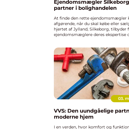
Ejendomsmægler Silkeborg
partner i bolighandelen
At finde den rette ejendomsmægler 
afgørende, når du skal købe eller sælg
hjertet af Jylland, Silkeborg, tilbyder 
ejendomsmæglere deres ekspertise 
lokalkendskab til at sikre en tr...
03. 
VVS: Den uundgåelige partn
moderne hjem
I en verden, hvor komfort og funktion