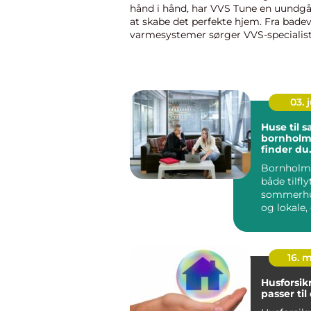
hånd i hånd, har VVS Tune en uundgåel
at skabe det perfekte hjem. Fra badev
varmesystemer sørger VVS-specialiste
alt fungerer problemfr...
03. j
Huse til s
bornholm såda
finder du
drømmebo
Bornholm 
solskinsø
både tilfly
sommerh
og lokale, 
rykke vide
boligkarrie
16. 
Husforsik
passer til