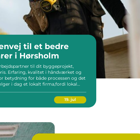
envej til et bedre
er i Hørsholm
bejdspartner til dit byggeprojekt,
s. Erfaring, kvalitet i håndværket og
or betydning for både processen og det
ger i dag et lokalt firma,fordi lokal
e tryg og fleksibel l&osl...
19. jul