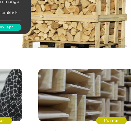
e i mange
 praktisk
t
07. apr
pr
14. mar