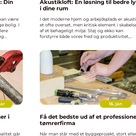
: Din
Akustikloft: En løsning til bedre l
i dine rum
kan være
I det moderne hjem og arbejdsplads er akust
e bolig. I
et ofte overset, men kritisk element i skabels
flere
af et behageligt miljø. Støj og ekko kan
og
forstyrre både vores fred og produktivitet,
hvilket gør det vanskeligt at nyde vores da...
mar
16. jan
er i
Få det bedste ud af et professione
tømrerfirma
alitet går
Når man står med et byggeprojekt, stort elle