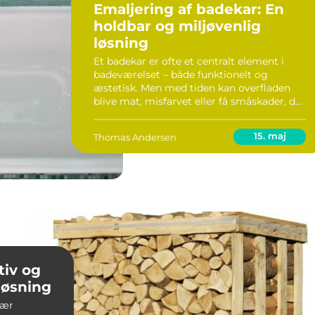
Emaljering af badekar: En
holdbar og miljøvenlig
løsning
Et badekar er ofte et centralt element i
badeværelset – både funktionelt og
æstetisk. Men med tiden kan overfladen
blive mat, misfarvet eller få småskader, der
gør karret mindre indbydende. I stedet for
en k...
15. maj
Thomas Andersen
tiv og
løsning
lær