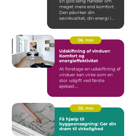
En god seng handler om
meget mere end komfort.
Den påvirker din
søvnkvalitet, din energi i
hverdagen...
06. nov
Udskiftning af vinduer:
Komfort og
energieffektivitet
At foretage en udskiftning af
vinduer kan virke som en
stor udgift ved første
øjekast....
02. nov
Få hjælp til
byggeansøgning: Gør din
drøm til virkelighed