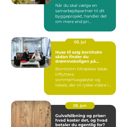
Når du skal vælge en
samarbejdspartner til dit
byggeprojekt, handler det
om mere end pri...
03. jul
Huse til salg bornholm
sådan finder du
drømmeboligen på
solskinsøen
Bornholm tiltrækker både
tilflyttere,
sommerhusgæster og
lokale, der vil rykke videre i
boligkarrier...
05. jun
Gulvafslibning og priser:
hvad koster det, og hvad
betaler du egentlig for?