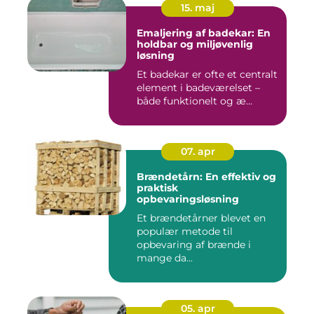
15. maj
Emaljering af badekar: En
holdbar og miljøvenlig
løsning
Et badekar er ofte et centralt
element i badeværelset –
både funktionelt og æ...
07. apr
Brændetårn: En effektiv og
praktisk
opbevaringsløsning
Et brændetårner blevet en
populær metode til
opbevaring af brænde i
mange da...
05. apr