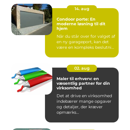
14. aug
Condoor porte: En
moderne løsning til dit
hjem
Når du står over for valget af
en ny garageport, kan det
være en kompleks beslutni...
02. aug
Maler til erhverv: en
væsentlig partner for din
virksomhed
Det at drive en virksomhed
indebærer mange opgaver
og detaljer, der kræver
opmærks...