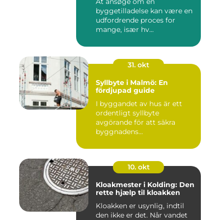
At ansøge om en
byggetilladelse kan være en
udfordrende proces for
mange, især hv...
31. okt
Syllbyte i Malmö: En
fördjupad guide
I byggandet av hus är ett
ordentligt syllbyte
avgörande för att säkra
byggnadens...
10. okt
Kloakmester i Kolding: Den
rette hjælp til kloakken
Kloakken er usynlig, indtil
den ikke er det. Når vandet