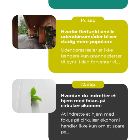
14. sep
Hvorfor flerfunktionelle
udendørsområder bliver
stadig mere populære
Udendørsarealer er ikke
længere kun grønne pletter
til pynt. I dag forventer vi,...
12. sep
Hvordan du indretter et
hjem med fokus på
cirkulær økonomi
At indrette et hjem med
fokus på cirkulær økonomi
handler ikke kun om at spare
pe...