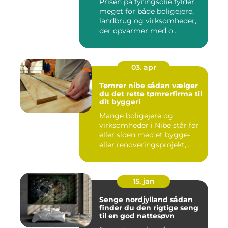
Prisen på fyringsolie fylder
meget for både boligejere,
landbrug og virksomheder,
der opvarmer med o...
03. apr
Tømrer nibe sådan vælger
du det rette tømrerfirma til
dit byggeri
Mange boligejere og
virksomheder i Nibe står før
eller siden med et bygge-
eller renoveringsprojekt,...
15. jan
Senge nordjylland sådan
finder du den rigtige seng
til en god nattesøvn