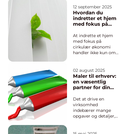
finder vej, er det
afgørende med hurtig
12 september 2025
og kvalificeret hjælp. I
Hvordan du
Kolding er behovet
indretter et hjem
ofte præget af ler...
med fokus på
cirkulær økonomi
At indrette et hjem
med fokus på
cirkulær økonomi
handler ikke kun om
at spare penge – det
er en måde at skabe
en smuk, funktionel
02 august 2025
og mere bæredygtig
Maler til erhverv:
hverdag på. Når vi
en væsentlig
tænker cirkulært, ha...
partner for din
virksomhed
Det at drive en
virksomhed
indebærer mange
opgaver og detaljer,
der kræver
opmærksomhed,
herunder
15 maj 2025