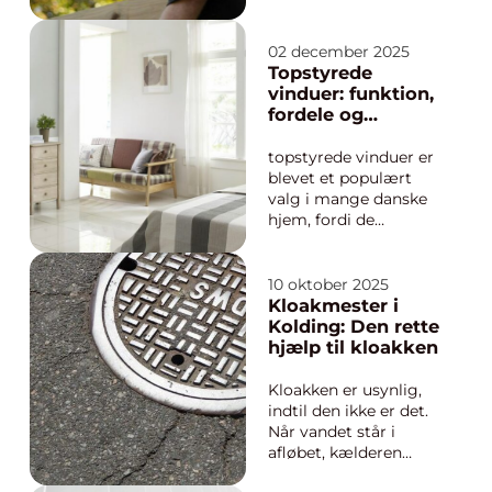
end pris. Erfaring,
kvalitet i håndværket
og klar
02 december 2025
kommunikation har
Topstyrede
stor betydning for
vinduer: funktion,
både processen og
fordele og
det færdige resultat.
relevante valg
Mange ...
topstyrede vinduer er
blevet et populært
valg i mange danske
hjem, fordi de
kombinerer god
ventilation, nem
betjening og et enkelt
10 oktober 2025
udtryk. Når du åbner
Kloakmester i
rammen forneden,
Kolding: Den rette
vipper vinduet udad,
hjælp til kloakken
mens det stadig er
fastgjort foroven. Det
Kloakken er usynlig,
...
indtil den ikke er det.
Når vandet står i
afløbet, kælderen
lugter, eller rotterne