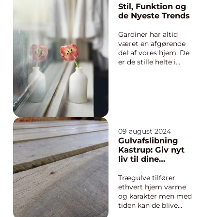
varmesystemer
Stil, Funktion og
sørger VVS-
de Nyeste Trends
specialister for, at alt
fungerer problemfr...
Gardiner har altid
været en afgørende
del af vores hjem. De
er de stille helte i
vinduesdekoration,
som både kan
transformere et rum
visuelt og forbedre
det praktisk ved at
regulere lys, give
privatliv og isolere
09 august 2024
mod kulde og st&os...
Gulvafslibning
Kastrup: Giv nyt
liv til dine
trægulve
Trægulve tilfører
ethvert hjem varme
og karakter men med
tiden kan de blive
slidte og miste deres