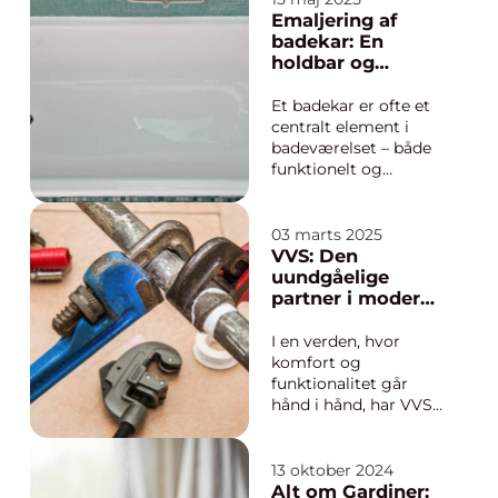
virksomhedernes
Emaljering af
fysiske fremtoning. En
badekar: En
ofte overset, men
holdbar og
kritisk faktor i at
miljøvenlig
skabe et positivt
løsning
Et badekar er ofte et
førstehåndsindtryk, er
centralt element i
omg...
badeværelset – både
funktionelt og
æstetisk. Men med
tiden kan overfladen
blive mat, misfarvet
03 marts 2025
eller få småskader, der
VVS: Den
gør karret mindre
uundgåelige
indbydende. I stedet
partner i moderne
for en k...
hjem
I en verden, hvor
komfort og
funktionalitet går
hånd i hånd, har VVS
Tune en uundgåelig
rolle i at skabe det
perfekte hjem. Fra
13 oktober 2024
badeværelser til
Alt om Gardiner: