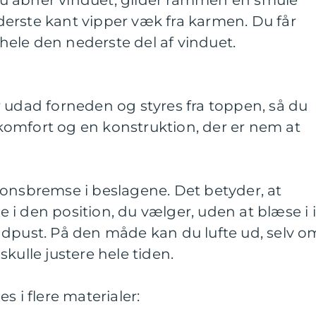
u åbner vinduet, glider rammen en smule
erste kant vipper væk fra karmen. Du får
ele den nederste del af vinduet.
 udad forneden og styres fra toppen, så du
d komfort og en konstruktion, der er nem at
ionsbremse i beslagene. Det betyder, at
i den position, du vælger, uden at blæse i i
ndpust. På den måde kan du lufte ud, selv o
kulle justere hele tiden.
s i flere materialer: