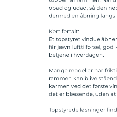
toppen af rammen. Når d
opad og udad, så den ned
dermed en åbning langs h
Kort fortalt:
Et topstyret vindue åbner
får jævn lufttilførsel, go
betjene i hverdagen.
Mange modeller har frikt
rammen kan blive stående 
karmen ved det første vi
det er blæsende, uden at s
Topstyrede løsninger finde