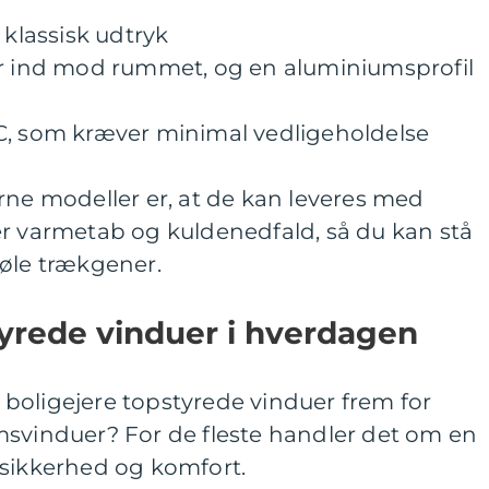
 klassisk udtryk
er ind mod rummet, og en aluminiumsprofil
C, som kræver minimal vedligeholdelse
rne modeller er, at de kan leveres med
er varmetab og kuldenedfald, så du kan stå
føle trækgener.
yrede vinduer i hverdagen
boligejere topstyrede vinduer frem for
msvinduer? For de fleste handler det om en
 sikkerhed og komfort.