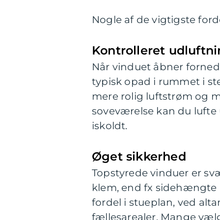
Nogle af de vigtigste forde
Kontrolleret udluftn
Når vinduet åbner fornede
typisk opad i rummet i ste
mere rolig luftstrøm og m
soveværelse kan du lufte 
iskoldt.
Øget sikkerhed
Topstyrede vinduer er svæ
klem, end fx sidehængte 
fordel i stueplan, ved alt
fællesarealer. Mange væl