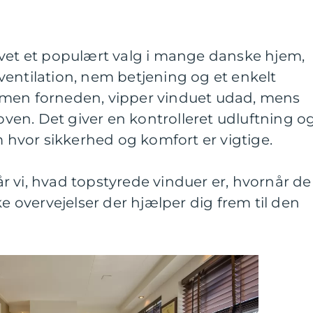
vet et populært valg i mange danske hjem,
entilation, nem betjening og et enkelt
mmen forneden, vipper vinduet udad, mens
roven. Det giver en kontrolleret udluftning o
m hvor sikkerhed og komfort er vigtige.
 vi, hvad topstyrede vinduer er, hvornår de
ke overvejelser der hjælper dig frem til den