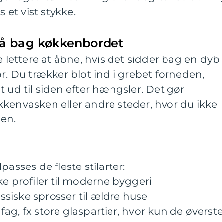
et vist stykke.
så bag køkkenbordet
e lettere at åbne, hvis det sidder bag en dyb
or. Du trækker blot ind i grebet forneden,
t ud til siden efter hængsler. Det gør
kenvasken eller andre steder, hvor du ikke
men.
passes de fleste stilarter:
ke profiler til moderne byggeri
assiske sprosser til ældre huse
ag, fx store glaspartier, hvor kun de øverst