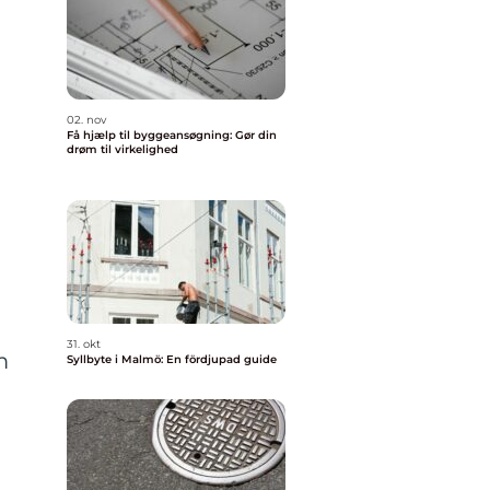
02. nov
Få hjælp til byggeansøgning: Gør din
drøm til virkelighed
31. okt
m
Syllbyte i Malmö: En fördjupad guide