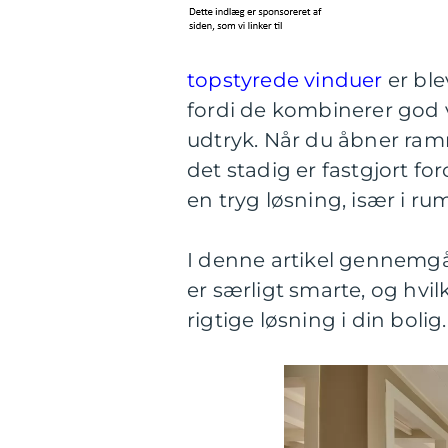
topstyrede vinduer
er ble
fordi de kombinerer god v
udtryk. Når du åbner ra
det stadig er fastgjort fo
en tryg løsning, især i ru
I denne artikel gennemgår
er særligt smarte, og hvil
rigtige løsning i din bolig.