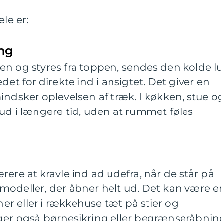
le er:
ing
n og styres fra toppen, sendes den kolde lu
det for direkte ind i ansigtet. Det giver en
indsker oplevelsen af træk. I køkken, stue o
ud i længere tid, uden at rummet føles
rere at kravle ind ad udefra, når de står på
modeller, der åbner helt ud. Det kan være e
aner eller i rækkehuse tæt på stier og
ger også børnesikring eller begrænseråbnin