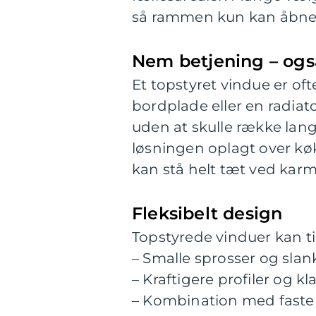
så rammen kun kan åbnes 
Nem betjening – og
Et topstyret vindue er oft
bordplade eller en radiat
uden at skulle række lang
løsningen oplagt over køk
kan stå helt tæt ved kar
Fleksibelt design
Topstyrede vinduer kan til
– Smalle sprosser og slan
– Kraftigere profiler og kl
– Kombination med faste f