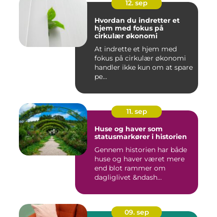
12. sep
Hvordan du indretter et
hjem med fokus på
cirkulær økonomi
At indrette et hjem med
fokus på cirkulær økonomi
handler ikke kun om at spare
pe...
11. sep
Huse og haver som
statusmarkører i historien
Gennem historien har både
huse og haver været mere
end blot rammer om
dagliglivet &ndash...
09. sep