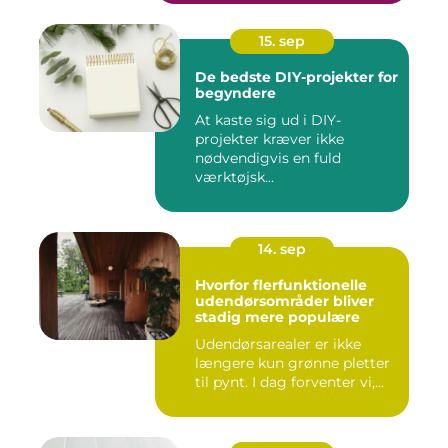
15. sep
De bedste DIY-projekter for
begyndere
At kaste sig ud i DIY-
projekter kræver ikke
nødvendigvis en fuld
værktøjsk...
14. sep
Hvorfor flerfunktionelle
udendørsområder bliver
stadig mere populære
Udendørsarealer er ikke
længere kun grønne pletter
til pynt. I dag forventer vi,...