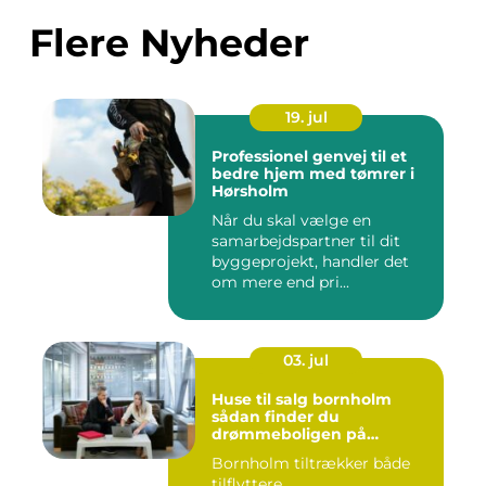
Flere Nyheder
19. jul
Professionel genvej til et
bedre hjem med tømrer i
Hørsholm
Når du skal vælge en
samarbejdspartner til dit
byggeprojekt, handler det
om mere end pri...
03. jul
Huse til salg bornholm
sådan finder du
drømmeboligen på
solskinsøen
Bornholm tiltrækker både
tilflyttere,