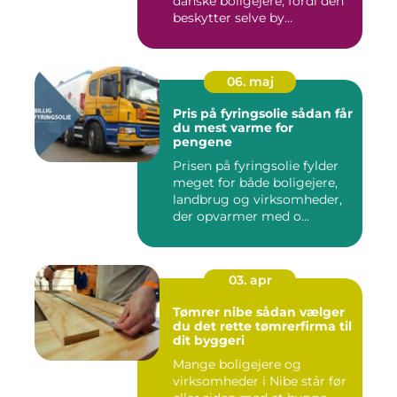
danske boligejere, fordi den
beskytter selve by...
06. maj
Pris på fyringsolie sådan får
du mest varme for
pengene
Prisen på fyringsolie fylder
meget for både boligejere,
landbrug og virksomheder,
der opvarmer med o...
03. apr
Tømrer nibe sådan vælger
du det rette tømrerfirma til
dit byggeri
Mange boligejere og
virksomheder i Nibe står før