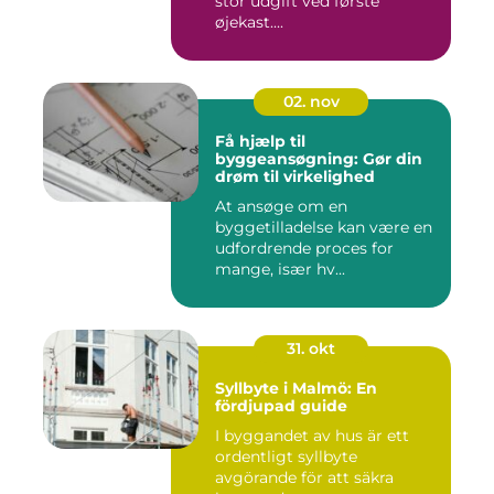
stor udgift ved første
øjekast....
02. nov
Få hjælp til
byggeansøgning: Gør din
drøm til virkelighed
At ansøge om en
byggetilladelse kan være en
udfordrende proces for
mange, især hv...
31. okt
Syllbyte i Malmö: En
fördjupad guide
I byggandet av hus är ett
ordentligt syllbyte
avgörande för att säkra