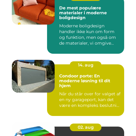
De mest populære
materialer i moderne
boligdesign
Moderne boligdesign
handler ikke kun om form
og funktion, men også om
de materialer, vi omgive...
14. aug
Condoor porte: En
moderne løsning til dit
hjem
Når du står over for valget af
en ny garageport, kan det
være en kompleks beslutni...
02. aug