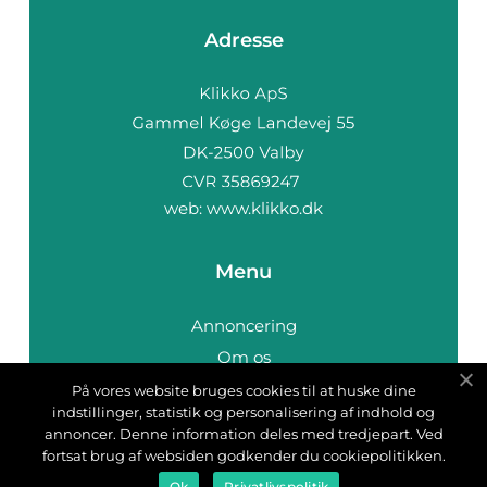
Adresse
web:
www.klikko.dk
Menu
Annoncering
Om os
Cookies
På vores website bruges cookies til at huske dine
indstillinger, statistik og personalisering af indhold og
Kontakt os
annoncer. Denne information deles med tredjepart. Ved
Sitemap
fortsat brug af websiden godkender du cookiepolitikken.
Ok
Privatlivspolitik