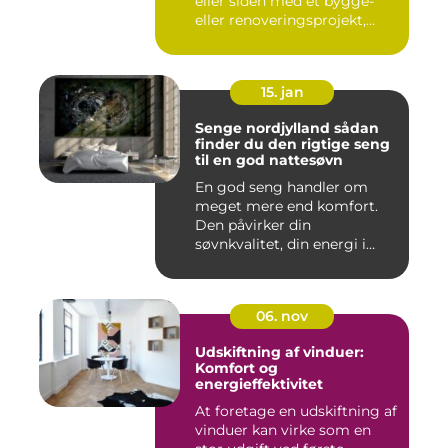
eller siden med et bygge-
eller renoveringsprojekt,...
15. jan
Senge nordjylland sådan
finder du den rigtige seng
til en god nattesøvn
En god seng handler om
meget mere end komfort.
Den påvirker din
søvnkvalitet, din energi i
hverdagen...
06. nov
Udskiftning af vinduer:
Komfort og
energieffektivitet
At foretage en udskiftning af
vinduer kan virke som en