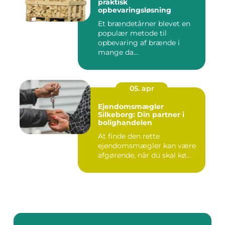
praktisk
opbevaringsløsning
Et brændetårner blevet en
populær metode til
opbevaring af brænde i
mange da...
05. apr
Ejendomsmægler
Silkeborg: Din partner i
bolighandelen
At finde den rette
ejendomsmægler kan være
afgørende, når du skal kø...