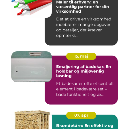
Maler til erhverv: en
væsentlig partner for din
virksomhed
Det at drive en virksomhed
indebærer mange opgaver
og detaljer, der kræver
opmærks...
15. maj
Emaljering af badekar: En
holdbar og miljøvenlig
løsning
Et badekar er ofte et centralt
element i badeværelset –
både funktionelt og æ...
07. apr
Brændetårn: En effektiv og