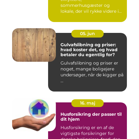
sommerhusgæster og
lokale, der vil rykke videre i
boligkarrier...
05. jun
Gulvafslibning og priser:
hvad koster det, og hvad
betaler du egentlig for?
Gulvafslibning og priser er
noget, mange boligejere
undersøger, når de kigger på
...
16. maj
Husforsikring der passer til
dit hjem
Husforsikring er en af de
vigtigste forsikringer for