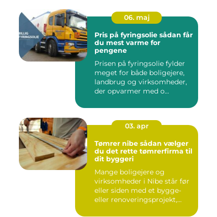
06. maj
Pris på fyringsolie sådan får
du mest varme for
pengene
Prisen på fyringsolie fylder
meget for både boligejere,
landbrug og virksomheder,
der opvarmer med o...
03. apr
Tømrer nibe sådan vælger
du det rette tømrerfirma til
dit byggeri
Mange boligejere og
virksomheder i Nibe står før
eller siden med et bygge-
eller renoveringsprojekt,...