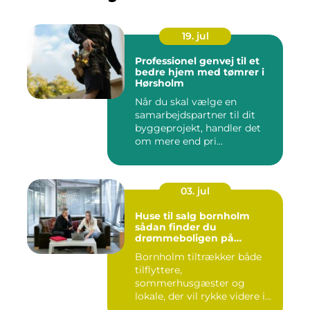
19. jul
Professionel genvej til et
bedre hjem med tømrer i
Hørsholm
Når du skal vælge en
samarbejdspartner til dit
byggeprojekt, handler det
om mere end pri...
03. jul
Huse til salg bornholm
sådan finder du
drømmeboligen på
solskinsøen
Bornholm tiltrækker både
tilflyttere,
sommerhusgæster og
lokale, der vil rykke videre i
boligkarrier...