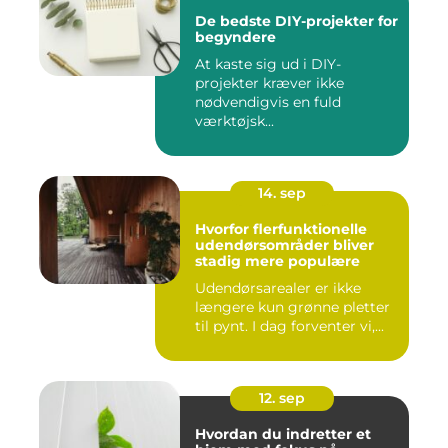
De bedste DIY-projekter for
begyndere
At kaste sig ud i DIY-
projekter kræver ikke
nødvendigvis en fuld
værktøjsk...
14. sep
Hvorfor flerfunktionelle
udendørsområder bliver
stadig mere populære
Udendørsarealer er ikke
længere kun grønne pletter
til pynt. I dag forventer vi,...
12. sep
Hvordan du indretter et