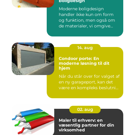
boligdesign
Moderne boligdesign
handler ikke kun om form
og funktion, men også om
de materialer, vi omgive...
14. aug
Condoor porte: En
moderne løsning til dit
hjem
Når du står over for valget af
en ny garageport, kan det
være en kompleks beslutni...
02. aug
Maler til erhverv: en
væsentlig partner for din
virksomhed