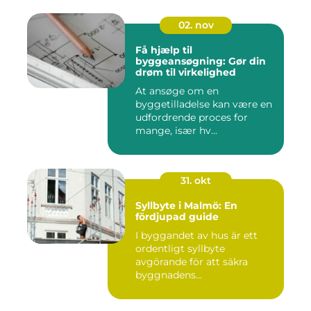
02. nov
Få hjælp til
byggeansøgning: Gør din
drøm til virkelighed
At ansøge om en
byggetilladelse kan være en
udfordrende proces for
mange, især hv...
31. okt
Syllbyte i Malmö: En
fördjupad guide
I byggandet av hus är ett
ordentligt syllbyte
avgörande för att säkra
byggnadens...