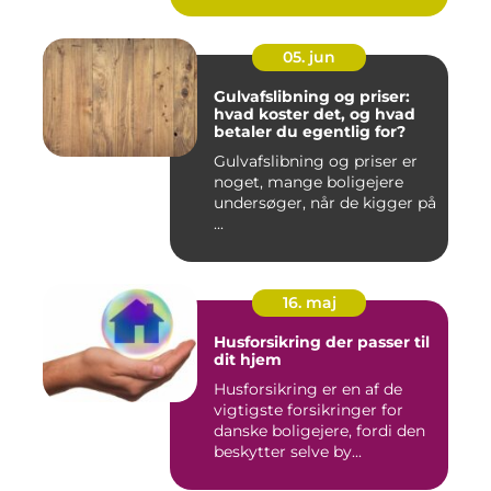
05. jun
Gulvafslibning og priser:
hvad koster det, og hvad
betaler du egentlig for?
Gulvafslibning og priser er
noget, mange boligejere
undersøger, når de kigger på
...
16. maj
Husforsikring der passer til
dit hjem
Husforsikring er en af de
vigtigste forsikringer for
danske boligejere, fordi den
beskytter selve by...