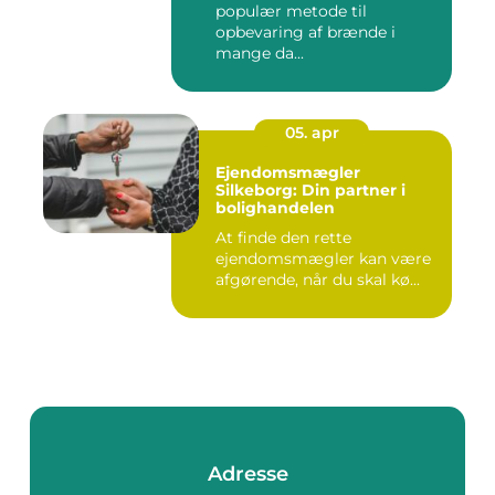
populær metode til
opbevaring af brænde i
mange da...
05. apr
Ejendomsmægler
Silkeborg: Din partner i
bolighandelen
At finde den rette
ejendomsmægler kan være
afgørende, når du skal kø...
Adresse