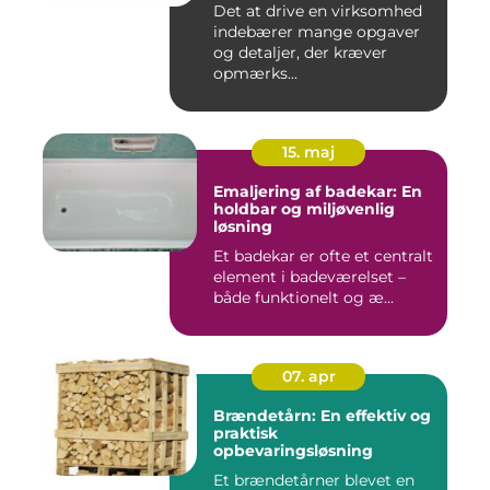
Det at drive en virksomhed
indebærer mange opgaver
og detaljer, der kræver
opmærks...
15. maj
Emaljering af badekar: En
holdbar og miljøvenlig
løsning
Et badekar er ofte et centralt
element i badeværelset –
både funktionelt og æ...
07. apr
Brændetårn: En effektiv og
praktisk
opbevaringsløsning
Et brændetårner blevet en