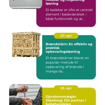
løsning
Et badekar er ofte et centralt
element i badeværelset –
både funktionelt og æ...
07. apr
Brændetårn: En effektiv og
praktisk
opbevaringsløsning
Et brændetårner blevet en
populær metode til
opbevaring af brænde i
mange da...
05. apr
Ejendomsmægler
Silkeborg: Din partner i
bolighandelen