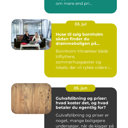
om mere end pri...
03. jul
Huse til salg bornholm
sådan finder du
drømmeboligen på
solskinsøen
Bornholm tiltrækker både
tilflyttere,
sommerhusgæster og
lokale, der vil rykke videre i
boligkarrier...
05. jun
Gulvafslibning og priser:
hvad koster det, og hvad
betaler du egentlig for?
Gulvafslibning og priser er
noget, mange boligejere
undersøger, når de kigger på