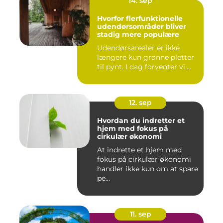
14. sep
Hvorfor flerfunktionelle
udendørsområder bliver
stadig mere populære
Udendørsarealer er ikke
længere kun grønne pletter
til pynt. I dag forventer vi,...
12. sep
Hvordan du indretter et
hjem med fokus på
cirkulær økonomi
At indrette et hjem med
fokus på cirkulær økonomi
handler ikke kun om at spare
pe...
11. sep