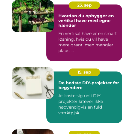
23. sep
Hvordan du opbygger en
vertikal have med egne
hænder
En vertikal have er en smart
løsning, hvis du vil have
mere grønt, men mangler
plads. ...
15. sep
De bedste DIY-projekter for
begyndere
At kaste sig ud i DIY-
projekter kræver ikke
nødvendigvis en fuld
værktøjsk...