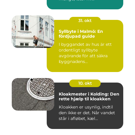
31. okt
Syllbyte i Malmö: En
fördjupad guide
I byggandet av hus är ett
ordentligt syllbyte
avgörande för att säkra
byggnadens...
10. okt
Kloakmester i Kolding: Den
rette hjælp til kloakken
Kloakken er usynlig, indtil
den ikke er det. Når vandet
står i afløbet, kæl...