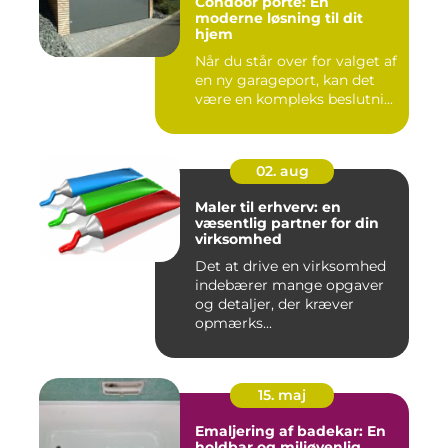
Condoor porte: En
moderne løsning til dit
hjem
Når du står over for valget af
en ny garageport, kan det
være en kompleks beslutni...
02. aug
Maler til erhverv: en
væsentlig partner for din
virksomhed
Det at drive en virksomhed
indebærer mange opgaver
og detaljer, der kræver
opmærks...
15. maj
Emaljering af badekar: En
holdbar og miljøvenlig