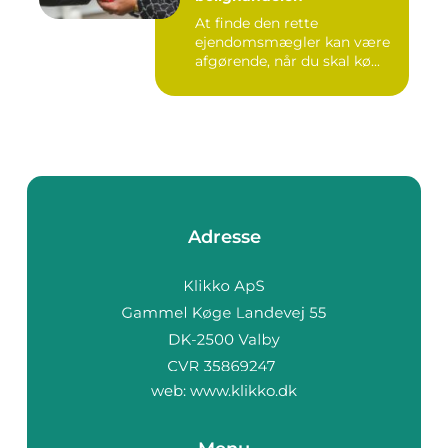
At finde den rette
ejendomsmægler kan være
afgørende, når du skal kø...
Adresse
web:
www.klikko.dk