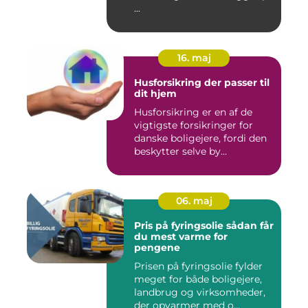
...
16. maj
Husforsikring der passer til
dit hjem
Husforsikring er en af de
vigtigste forsikringer for
danske boligejere, fordi den
beskytter selve by...
06. maj
Pris på fyringsolie sådan får
du mest varme for
pengene
Prisen på fyringsolie fylder
meget for både boligejere,
landbrug og virksomheder,
der opvarmer med o...