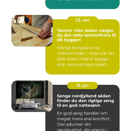
03. apr
Tømrer nibe sådan vælger
du det rette tømrerfirma til
dit byggeri
Mange boligejere og
virksomheder i Nibe står før
eller siden med et bygge-
eller renoveringsprojekt,...
15. jan
Senge nordjylland sådan
finder du den rigtige seng
til en god nattesøvn
En god seng handler om
meget mere end komfort.
Den påvirker din
søvnkvalitet, din energi i