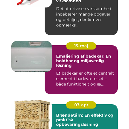
virksomhed
Det at drive en virksomhed
indebærer mange opgaver
og detaljer, der kræver
opmærks...
15. maj
Emaljering af badekar: En
holdbar og miljøvenlig
løsning
Et badekar er ofte et centralt
element i badeværelset –
både funktionelt og æ...
07. apr
Brændetårn: En effektiv og
praktisk
opbevaringsløsning