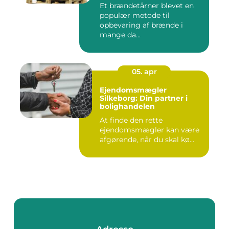
Et brændetårner blevet en
populær metode til
opbevaring af brænde i
mange da...
05. apr
Ejendomsmægler
Silkeborg: Din partner i
bolighandelen
At finde den rette
ejendomsmægler kan være
afgørende, når du skal kø...