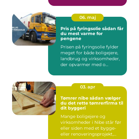
06. maj
Pris på fyringsolie sådan får
du mest varme for
pengene
Prisen på fyringsolie fylder
meget for både boligejere,
landbrug og virksomheder,
der opvarmer med o...
03. apr
Tømrer nibe sådan vælger
du det rette tømrerfirma til
dit byggeri
Mange boligejere og
virksomheder i Nibe står før
eller siden med et bygge-
eller renoveringsprojekt,...