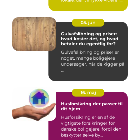
lokale, der vil rykke videre i
boligkarrier...
05. jun
Gulvafslibning og priser:
hvad koster det, og hvad
betaler du egentlig for?
Gulvafslibning og priser er
noget, mange boligejere
undersøger, når de kigger på
...
16. maj
Husforsikring der passer til
dit hjem
Husforsikring er en af de
vigtigste forsikringer for
danske boligejere, fordi den
beskytter selve by...