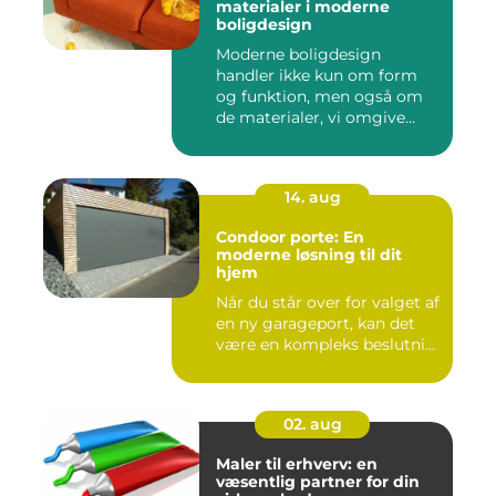
materialer i moderne
boligdesign
Moderne boligdesign
handler ikke kun om form
og funktion, men også om
de materialer, vi omgive...
14. aug
Condoor porte: En
moderne løsning til dit
hjem
Når du står over for valget af
en ny garageport, kan det
være en kompleks beslutni...
02. aug
Maler til erhverv: en
væsentlig partner for din