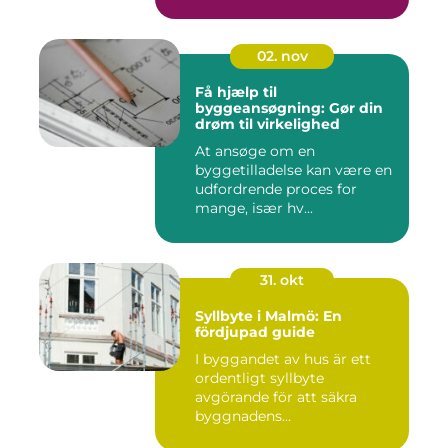
02. nov
Få hjælp til
byggeansøgning: Gør din
drøm til virkelighed
At ansøge om en
byggetilladelse kan være en
udfordrende proces for
mange, især hv...
31. okt
Syllbyte i Malmö: En
fördjupad guide
I byggandet av hus är ett
ordentligt syllbyte
avgörande för att säkra
byggnadens...