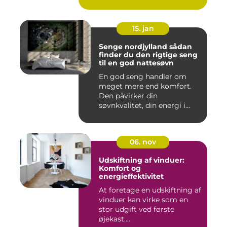
15. jan
Senge nordjylland sådan
finder du den rigtige seng
til en god nattesøvn
En god seng handler om
meget mere end komfort.
Den påvirker din
søvnkvalitet, din energi i
hverdagen...
06. nov
Udskiftning af vinduer:
Komfort og
energieffektivitet
At foretage en udskiftning af
vinduer kan virke som en
stor udgift ved første
øjekast....