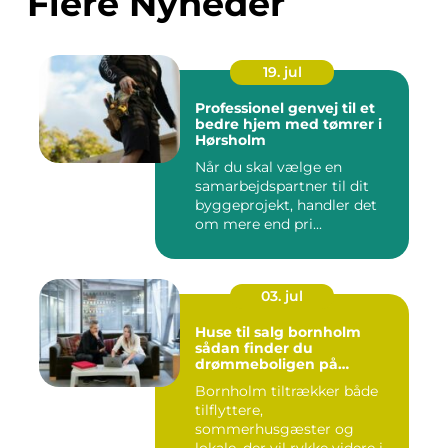
Flere Nyheder
19. jul
Professionel genvej til et
bedre hjem med tømrer i
Hørsholm
Når du skal vælge en
samarbejdspartner til dit
byggeprojekt, handler det
om mere end pri...
03. jul
Huse til salg bornholm
sådan finder du
drømmeboligen på
solskinsøen
Bornholm tiltrækker både
tilflyttere,
sommerhusgæster og