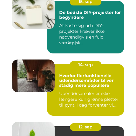
15. sep
De bedste DIY-projekter for
begyndere
At kaste sig ud i DIY-
projekter kræver ikke
nødvendigvis en fuld
værktøjsk...
14. sep
Hvorfor flerfunktionelle
udendørsområder bliver
stadig mere populære
Udendørsarealer er ikke
længere kun grønne pletter
til pynt. I dag forventer vi,...
12. sep