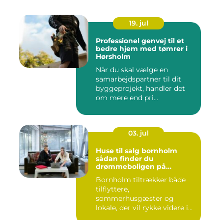
19. jul
Professionel genvej til et
bedre hjem med tømrer i
Hørsholm
Når du skal vælge en
samarbejdspartner til dit
byggeprojekt, handler det
om mere end pri...
03. jul
Huse til salg bornholm
sådan finder du
drømmeboligen på
solskinsøen
Bornholm tiltrækker både
tilflyttere,
sommerhusgæster og
lokale, der vil rykke videre i
boligkarrier...