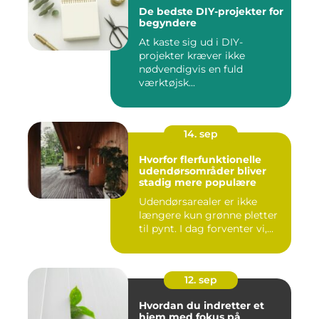
De bedste DIY-projekter for
begyndere
At kaste sig ud i DIY-
projekter kræver ikke
nødvendigvis en fuld
værktøjsk...
14. sep
Hvorfor flerfunktionelle
udendørsområder bliver
stadig mere populære
Udendørsarealer er ikke
længere kun grønne pletter
til pynt. I dag forventer vi,...
12. sep
Hvordan du indretter et
hjem med fokus på