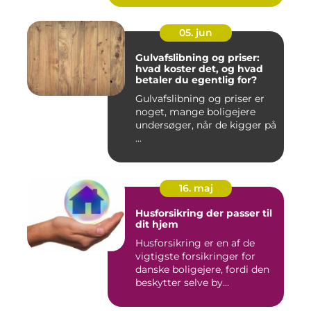
05. jun
Gulvafslibning og priser:
hvad koster det, og hvad
betaler du egentlig for?
Gulvafslibning og priser er
noget, mange boligejere
undersøger, når de kigger på
...
16. maj
Husforsikring der passer til
dit hjem
Husforsikring er en af de
vigtigste forsikringer for
danske boligejere, fordi den
beskytter selve by...