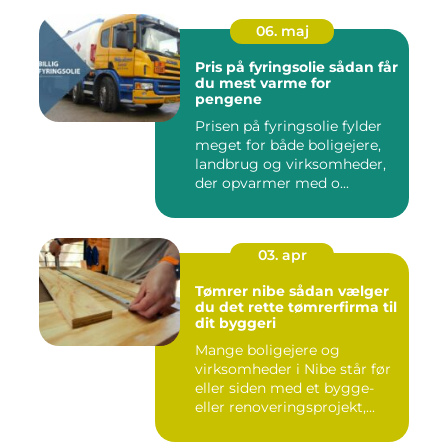
06. maj
Pris på fyringsolie sådan får
du mest varme for
pengene
Prisen på fyringsolie fylder
meget for både boligejere,
landbrug og virksomheder,
der opvarmer med o...
03. apr
Tømrer nibe sådan vælger
du det rette tømrerfirma til
dit byggeri
Mange boligejere og
virksomheder i Nibe står før
eller siden med et bygge-
eller renoveringsprojekt,...