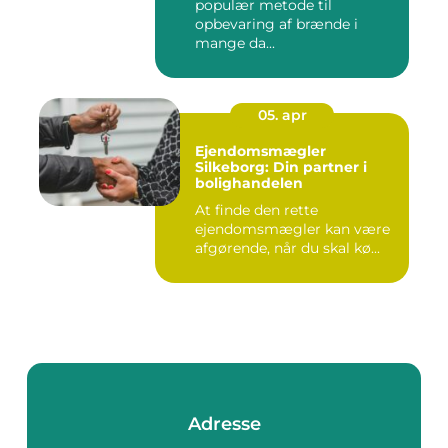
populær metode til
opbevaring af brænde i
mange da...
05. apr
Ejendomsmægler
Silkeborg: Din partner i
bolighandelen
At finde den rette
ejendomsmægler kan være
afgørende, når du skal kø...
Adresse