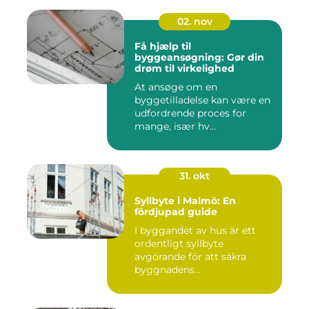
02. nov
Få hjælp til
byggeansøgning: Gør din
drøm til virkelighed
At ansøge om en
byggetilladelse kan være en
udfordrende proces for
mange, især hv...
31. okt
Syllbyte i Malmö: En
fördjupad guide
I byggandet av hus är ett
ordentligt syllbyte
avgörande för att säkra
byggnadens...