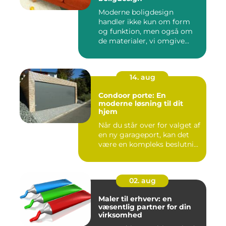
Moderne boligdesign
handler ikke kun om form
og funktion, men også om
de materialer, vi omgive...
14. aug
Condoor porte: En
moderne løsning til dit
hjem
Når du står over for valget af
en ny garageport, kan det
være en kompleks beslutni...
02. aug
Maler til erhverv: en
væsentlig partner for din
virksomhed