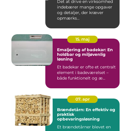
Det at drive en virksomhed
indebærer mange opgaver
og detaljer, der kræver
opmærks...
15. maj
Emaljering af badekar: En
holdbar og miljøvenlig
løsning
Et badekar er ofte et centralt
element i badeværelset –
både funktionelt og æ...
07. apr
Brændetårn: En effektiv og
praktisk
opbevaringsløsning
Et brændetårner blevet en