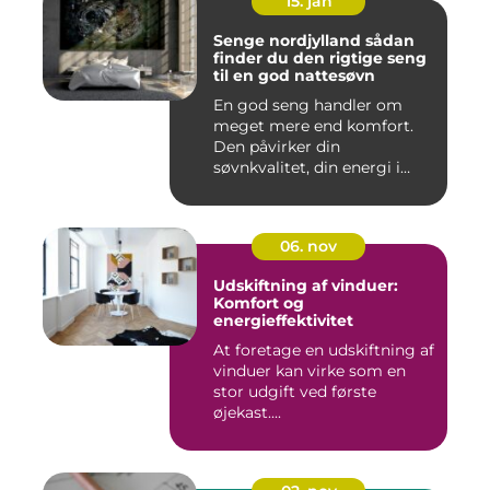
15. jan
Senge nordjylland sådan
finder du den rigtige seng
til en god nattesøvn
En god seng handler om
meget mere end komfort.
Den påvirker din
søvnkvalitet, din energi i
hverdagen...
06. nov
Udskiftning af vinduer:
Komfort og
energieffektivitet
At foretage en udskiftning af
vinduer kan virke som en
stor udgift ved første
øjekast....