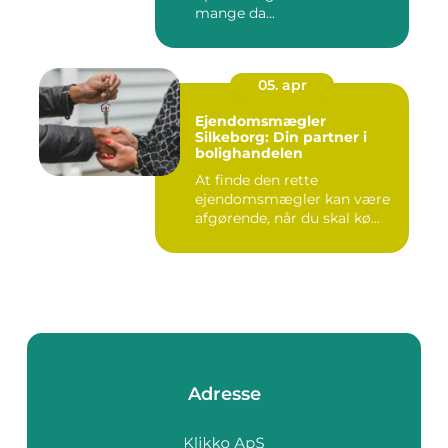
mange da...
05. apr
Ejendomsmægler
Silkeborg: Din partner i
bolighandelen
At finde den rette
ejendomsmægler kan være
afgørende, når du skal kø...
Adresse