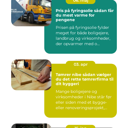
06. maj
Pris på fyringsolie sådan får
du mest varme for
pengene
Prisen på fyringsolie fylder
meget for både boligejere,
landbrug og virksomheder,
der opvarmer med o...
03. apr
Tømrer nibe sådan vælger
du det rette tømrerfirma til
dit byggeri
Mange boligejere og
virksomheder i Nibe står før
eller siden med et bygge-
eller renoveringsprojekt,...