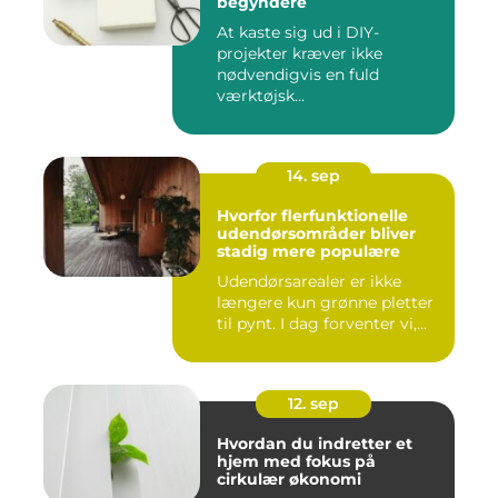
begyndere
At kaste sig ud i DIY-
projekter kræver ikke
nødvendigvis en fuld
værktøjsk...
14. sep
Hvorfor flerfunktionelle
udendørsområder bliver
stadig mere populære
Udendørsarealer er ikke
længere kun grønne pletter
til pynt. I dag forventer vi,...
12. sep
Hvordan du indretter et
hjem med fokus på
cirkulær økonomi