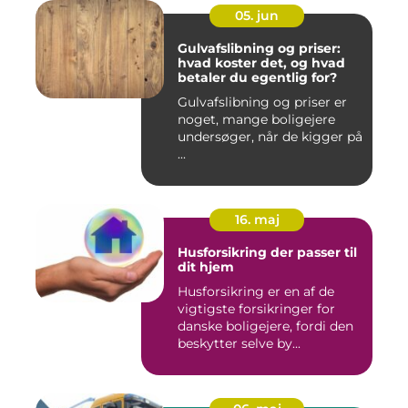
05. jun
Gulvafslibning og priser:
hvad koster det, og hvad
betaler du egentlig for?
Gulvafslibning og priser er
noget, mange boligejere
undersøger, når de kigger på
...
16. maj
Husforsikring der passer til
dit hjem
Husforsikring er en af de
vigtigste forsikringer for
danske boligejere, fordi den
beskytter selve by...