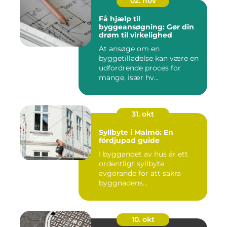
02. nov
Få hjælp til
byggeansøgning: Gør din
drøm til virkelighed
At ansøge om en
byggetilladelse kan være en
udfordrende proces for
mange, især hv...
31. okt
Syllbyte i Malmö: En
fördjupad guide
I byggandet av hus är ett
ordentligt syllbyte
avgörande för att säkra
byggnadens...
10. okt