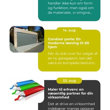
handler ikke kun om form
og funktion, men også om
de materialer, vi omgive...
14. aug
Condoor porte: En
moderne løsning til dit
hjem
Når du står over for valget af
en ny garageport, kan det
være en kompleks beslutni...
02. aug
Maler til erhverv: en
væsentlig partner for din
virksomhed
Det at drive en virksomhed
indebærer mange opgaver