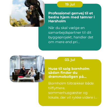
19. jul
Professionel genvej til et
bedre hjem med tømrer i
Hørsholm
Når du skal vælge en
samarbejdspartner til dit
byggeprojekt, handler det
om mere end pri...
03. jul
Huse til salg bornholm
sådan finder du
drømmeboligen på
solskinsøen
Bornholm tiltrækker både
tilflyttere,
sommerhusgæster og
lokale, der vil rykke videre i
boligkarrier...