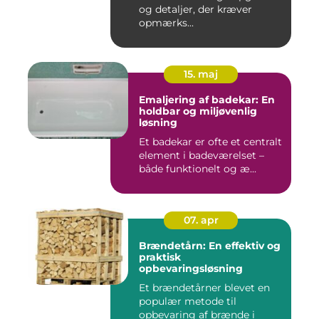
og detaljer, der kræver
opmærks...
15. maj
Emaljering af badekar: En
holdbar og miljøvenlig
løsning
Et badekar er ofte et centralt
element i badeværelset –
både funktionelt og æ...
07. apr
Brændetårn: En effektiv og
praktisk
opbevaringsløsning
Et brændetårner blevet en
populær metode til
opbevaring af brænde i