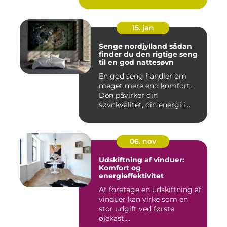
15. jan
Senge nordjylland sådan
finder du den rigtige seng
til en god nattesøvn
En god seng handler om
meget mere end komfort.
Den påvirker din
søvnkvalitet, din energi i
hverdagen...
06. nov
Udskiftning af vinduer:
Komfort og
energieffektivitet
At foretage en udskiftning af
vinduer kan virke som en
stor udgift ved første
øjekast....