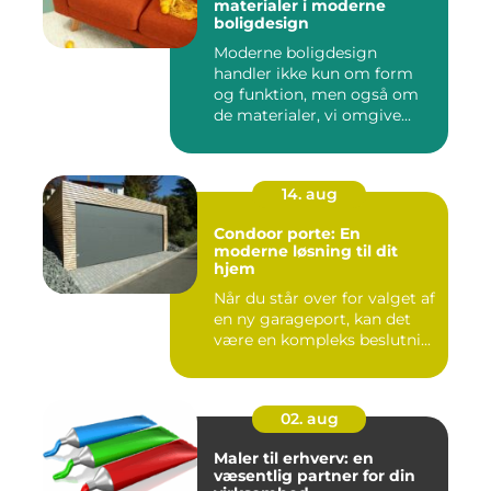
materialer i moderne
boligdesign
Moderne boligdesign
handler ikke kun om form
og funktion, men også om
de materialer, vi omgive...
14. aug
Condoor porte: En
moderne løsning til dit
hjem
Når du står over for valget af
en ny garageport, kan det
være en kompleks beslutni...
02. aug
Maler til erhverv: en
væsentlig partner for din