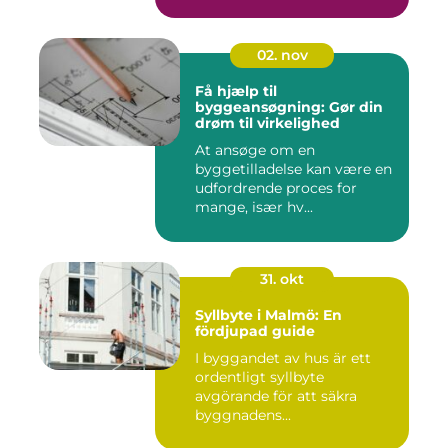
02. nov
Få hjælp til
byggeansøgning: Gør din
drøm til virkelighed
At ansøge om en
byggetilladelse kan være en
udfordrende proces for
mange, især hv...
31. okt
Syllbyte i Malmö: En
fördjupad guide
I byggandet av hus är ett
ordentligt syllbyte
avgörande för att säkra
byggnadens...