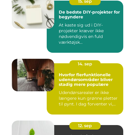
15. sep
De bedste DIY-projekter for
begyndere
At kaste sig ud i DIY-
projekter kræver ikke
nødvendigvis en fuld
værktøjsk...
14. sep
Hvorfor flerfunktionelle
udendørsområder bliver
stadig mere populære
Udendørsarealer er ikke
længere kun grønne pletter
til pynt. I dag forventer vi,...
12. sep