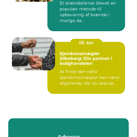
Et brændetårner blevet en
populær metode til
opbevaring af brænde i
mange da...
05. apr
Ejendomsmægler
Silkeborg: Din partner i
bolighandelen
At finde den rette
ejendomsmægler kan være
afgørende, når du skal kø...