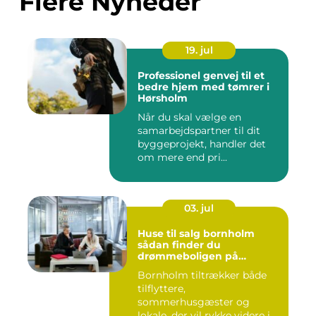
Flere Nyheder
19. jul
Professionel genvej til et
bedre hjem med tømrer i
Hørsholm
Når du skal vælge en
samarbejdspartner til dit
byggeprojekt, handler det
om mere end pri...
03. jul
Huse til salg bornholm
sådan finder du
drømmeboligen på
solskinsøen
Bornholm tiltrækker både
tilflyttere,
sommerhusgæster og
lokale, der vil rykke videre i