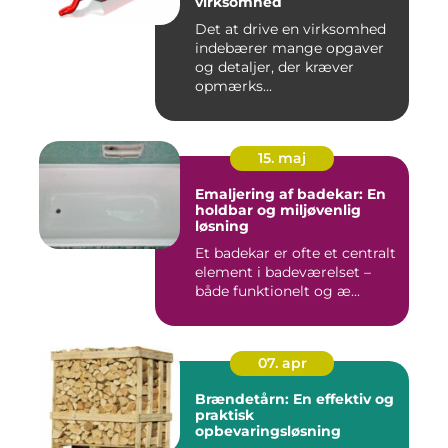
virksomhed
Det at drive en virksomhed
indebærer mange opgaver
og detaljer, der kræver
opmærks...
15. maj
Emaljering af badekar: En
holdbar og miljøvenlig
løsning
Et badekar er ofte et centralt
element i badeværelset –
både funktionelt og æ...
07. apr
Brændetårn: En effektiv og
praktisk
opbevaringsløsning