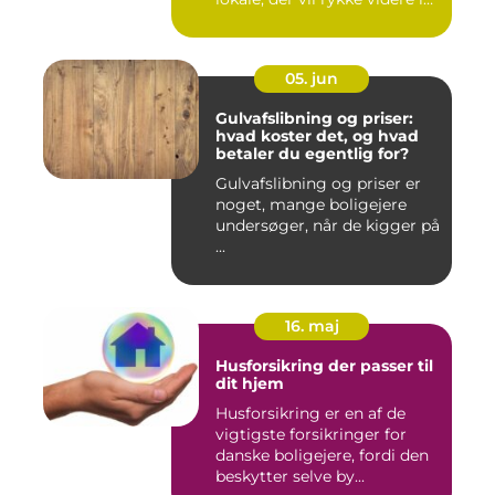
boligkarrier...
05. jun
Gulvafslibning og priser:
hvad koster det, og hvad
betaler du egentlig for?
Gulvafslibning og priser er
noget, mange boligejere
undersøger, når de kigger på
...
16. maj
Husforsikring der passer til
dit hjem
Husforsikring er en af de
vigtigste forsikringer for
danske boligejere, fordi den
beskytter selve by...