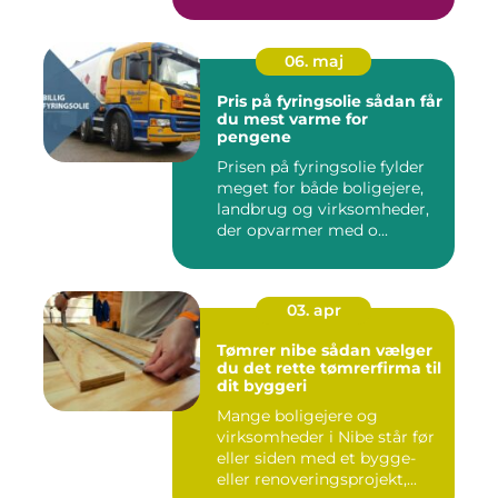
06. maj
Pris på fyringsolie sådan får
du mest varme for
pengene
Prisen på fyringsolie fylder
meget for både boligejere,
landbrug og virksomheder,
der opvarmer med o...
03. apr
Tømrer nibe sådan vælger
du det rette tømrerfirma til
dit byggeri
Mange boligejere og
virksomheder i Nibe står før
eller siden med et bygge-
eller renoveringsprojekt,...