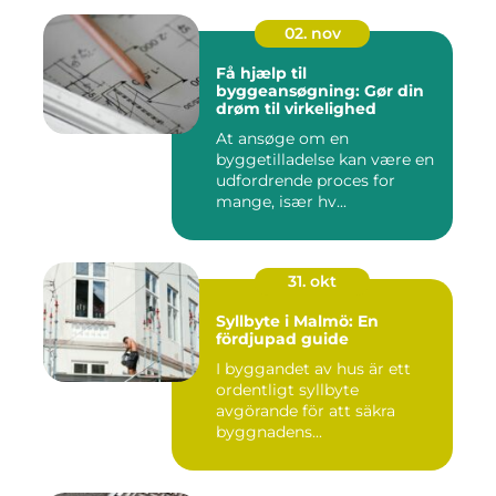
02. nov
Få hjælp til
byggeansøgning: Gør din
drøm til virkelighed
At ansøge om en
byggetilladelse kan være en
udfordrende proces for
mange, især hv...
31. okt
Syllbyte i Malmö: En
fördjupad guide
I byggandet av hus är ett
ordentligt syllbyte
avgörande för att säkra
byggnadens...