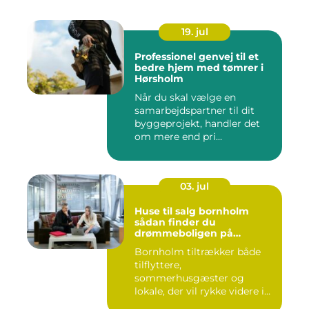
19. jul
Professionel genvej til et
bedre hjem med tømrer i
Hørsholm
Når du skal vælge en
samarbejdspartner til dit
byggeprojekt, handler det
om mere end pri...
03. jul
Huse til salg bornholm
sådan finder du
drømmeboligen på
solskinsøen
Bornholm tiltrækker både
tilflyttere,
sommerhusgæster og
lokale, der vil rykke videre i
boligkarrier...