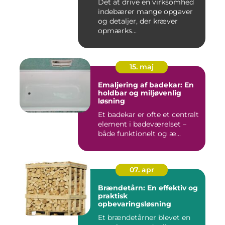
Det at drive en virksomhed
indebærer mange opgaver
og detaljer, der kræver
opmærks...
15. maj
Emaljering af badekar: En
holdbar og miljøvenlig
løsning
Et badekar er ofte et centralt
element i badeværelset –
både funktionelt og æ...
07. apr
Brændetårn: En effektiv og
praktisk
opbevaringsløsning
Et brændetårner blevet en