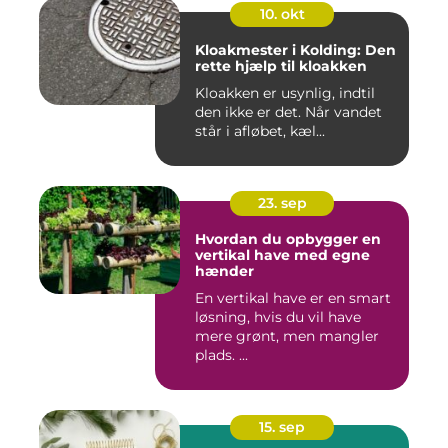
10. okt
Kloakmester i Kolding: Den
rette hjælp til kloakken
Kloakken er usynlig, indtil
den ikke er det. Når vandet
står i afløbet, kæl...
23. sep
Hvordan du opbygger en
vertikal have med egne
hænder
En vertikal have er en smart
løsning, hvis du vil have
mere grønt, men mangler
plads. ...
15. sep