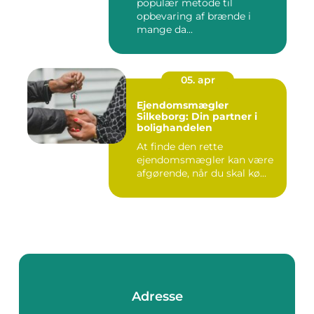
populær metode til
opbevaring af brænde i
mange da...
05. apr
Ejendomsmægler
Silkeborg: Din partner i
bolighandelen
At finde den rette
ejendomsmægler kan være
afgørende, når du skal kø...
Adresse