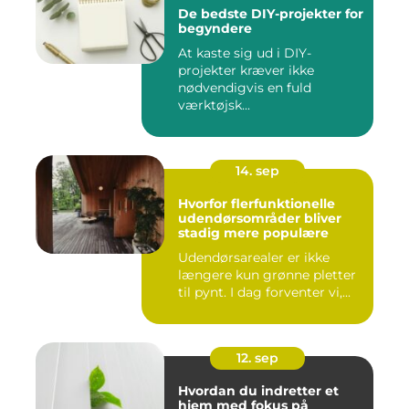
De bedste DIY-projekter for
begyndere
At kaste sig ud i DIY-
projekter kræver ikke
nødvendigvis en fuld
værktøjsk...
14. sep
Hvorfor flerfunktionelle
udendørsområder bliver
stadig mere populære
Udendørsarealer er ikke
længere kun grønne pletter
til pynt. I dag forventer vi,...
12. sep
Hvordan du indretter et
hjem med fokus på