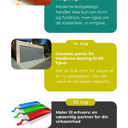
Moderne boligdesign
handler ikke kun om form
og funktion, men også om
de materialer, vi omgive...
14. aug
Condoor porte: En
moderne løsning til dit
hjem
Når du står over for valget af
en ny garageport, kan det
være en kompleks beslutni...
02. aug
Maler til erhverv: en
væsentlig partner for din
virksomhed