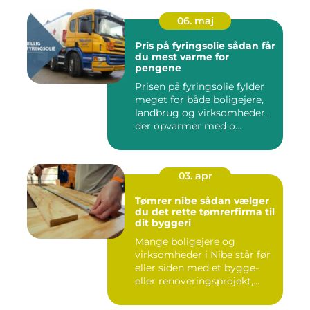
06. maj
Pris på fyringsolie sådan får
du mest varme for
pengene
Prisen på fyringsolie fylder
meget for både boligejere,
landbrug og virksomheder,
der opvarmer med o...
03. apr
Tømrer nibe sådan vælger
du det rette tømrerfirma til
dit byggeri
Mange boligejere og
virksomheder i Nibe står før
eller siden med et bygge-
eller renoveringsprojekt,...