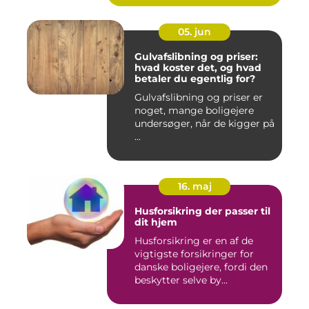
05. jun
Gulvafslibning og priser:
hvad koster det, og hvad
betaler du egentlig for?
Gulvafslibning og priser er
noget, mange boligejere
undersøger, når de kigger på
...
16. maj
Husforsikring der passer til
dit hjem
Husforsikring er en af de
vigtigste forsikringer for
danske boligejere, fordi den
beskytter selve by...