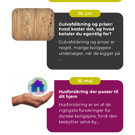
05. jun
Gulvafslibning og priser:
hvad koster det, og hvad
betaler du egentlig for?
Gulvafslibning og priser er
noget, mange boligejere
undersøger, når de kigger på
...
16. maj
Husforsikring der passer til
dit hjem
Husforsikring er en af de
vigtigste forsikringer for
danske boligejere, fordi den
beskytter selve by...