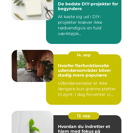
De bedste DIY-projekter for
begyndere
At kaste sig ud i DIY-
projekter kræver ikke
nødvendigvis en fuld
værktøjsk...
14. sep
Hvorfor flerfunktionelle
udendørsområder bliver
stadig mere populære
Udendørsarealer er ikke
længere kun grønne pletter
til pynt. I dag forventer vi,...
12. sep
Hvordan du indretter et
hjem med fokus på