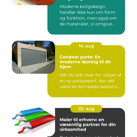
Moderne boligdesign
handler ikke kun om form
og funktion, men også om
de materialer, vi omgive...
14. aug
Condoor porte: En
moderne løsning til dit
hjem
Når du står over for valget af
en ny garageport, kan det
være en kompleks beslutni...
02. aug
Maler til erhverv: en
væsentlig partner for din
virksomhed