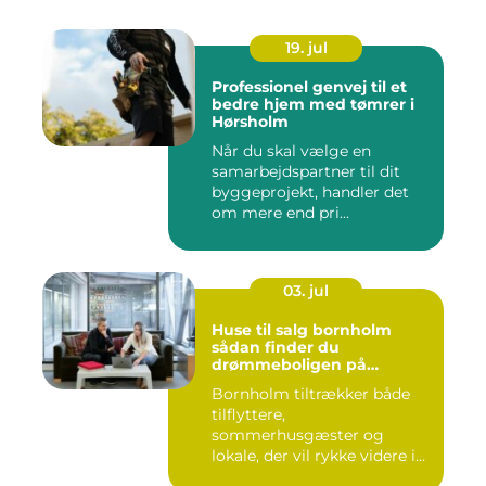
19. jul
Professionel genvej til et
bedre hjem med tømrer i
Hørsholm
Når du skal vælge en
samarbejdspartner til dit
byggeprojekt, handler det
om mere end pri...
03. jul
Huse til salg bornholm
sådan finder du
drømmeboligen på
solskinsøen
Bornholm tiltrækker både
tilflyttere,
sommerhusgæster og
lokale, der vil rykke videre i
boligkarrier...