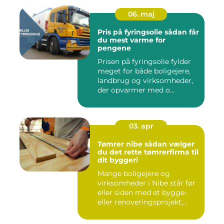
06. maj
Pris på fyringsolie sådan får
du mest varme for
pengene
Prisen på fyringsolie fylder
meget for både boligejere,
landbrug og virksomheder,
der opvarmer med o...
03. apr
Tømrer nibe sådan vælger
du det rette tømrerfirma til
dit byggeri
Mange boligejere og
virksomheder i Nibe står før
eller siden med et bygge-
eller renoveringsprojekt,...