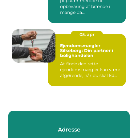
populær metode til
opbevaring af brænde i
mange da...
05. apr
Ejendomsmægler
Silkeborg: Din partner i
bolighandelen
At finde den rette
ejendomsmægler kan være
afgørende, når du skal kø...
Adresse