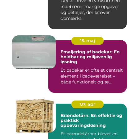
Det at drive en virksomhed
indebærer mange opgaver
og detaljer, der kræver
opmærks...
15. maj
Emaljering af badekar: En
holdbar og miljøvenlig
løsning
Et badekar er ofte et centralt
element i badeværelset –
både funktionelt og æ...
07. apr
Brændetårn: En effektiv og
praktisk
opbevaringsløsning
Et brændetårner blevet en