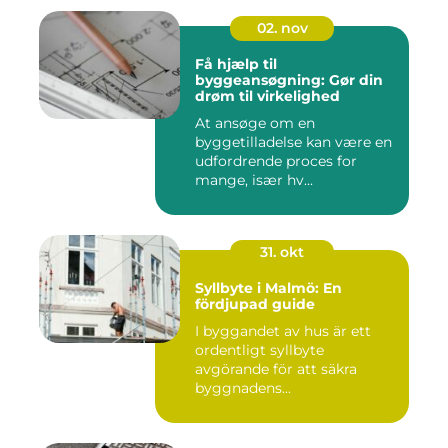
02. nov
Få hjælp til
byggeansøgning: Gør din
drøm til virkelighed
At ansøge om en
byggetilladelse kan være en
udfordrende proces for
mange, især hv...
31. okt
Syllbyte i Malmö: En
fördjupad guide
I byggandet av hus är ett
ordentligt syllbyte
avgörande för att säkra
byggnadens...