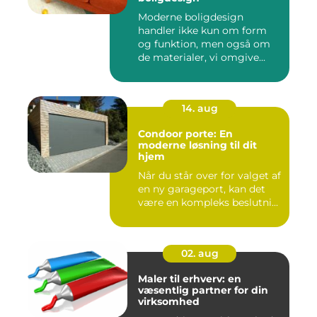
Moderne boligdesign
handler ikke kun om form
og funktion, men også om
de materialer, vi omgive...
14. aug
Condoor porte: En
moderne løsning til dit
hjem
Når du står over for valget af
en ny garageport, kan det
være en kompleks beslutni...
02. aug
Maler til erhverv: en
væsentlig partner for din
virksomhed