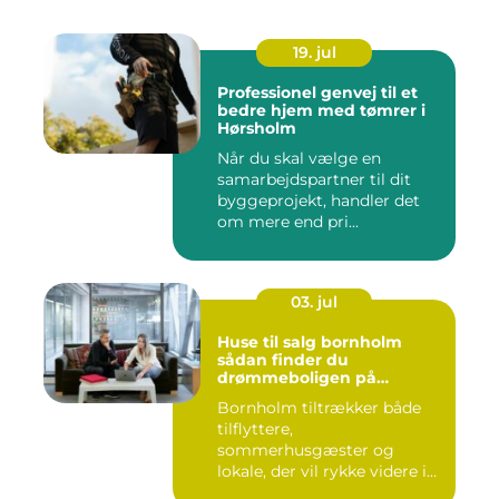
19. jul
Professionel genvej til et
bedre hjem med tømrer i
Hørsholm
Når du skal vælge en
samarbejdspartner til dit
byggeprojekt, handler det
om mere end pri...
03. jul
Huse til salg bornholm
sådan finder du
drømmeboligen på
solskinsøen
Bornholm tiltrækker både
tilflyttere,
sommerhusgæster og
lokale, der vil rykke videre i
boligkarrier...