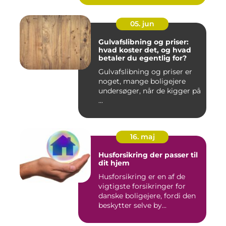
05. jun
Gulvafslibning og priser:
hvad koster det, og hvad
betaler du egentlig for?
Gulvafslibning og priser er
noget, mange boligejere
undersøger, når de kigger på
...
16. maj
Husforsikring der passer til
dit hjem
Husforsikring er en af de
vigtigste forsikringer for
danske boligejere, fordi den
beskytter selve by...