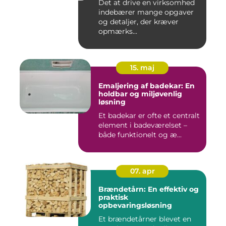
Det at drive en virksomhed
indebærer mange opgaver
og detaljer, der kræver
opmærks...
15. maj
Emaljering af badekar: En
holdbar og miljøvenlig
løsning
Et badekar er ofte et centralt
element i badeværelset –
både funktionelt og æ...
07. apr
Brændetårn: En effektiv og
praktisk
opbevaringsløsning
Et brændetårner blevet en