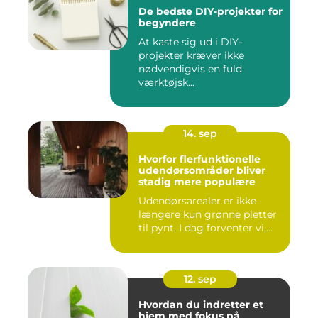
De bedste DIY-projekter for
begyndere
At kaste sig ud i DIY-
projekter kræver ikke
nødvendigvis en fuld
værktøjsk...
14. sep
Hvorfor flerfunktionelle
udendørsområder bliver
stadig mere populære
Udendørsarealer er ikke
længere kun grønne pletter
til pynt. I dag forventer vi,...
12. sep
Hvordan du indretter et
hjem med fokus på