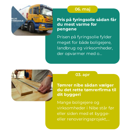
06. maj
Pris på fyringsolie sådan får
du mest varme for
pengene
Prisen på fyringsolie fylder
meget for både boligejere,
landbrug og virksomheder,
der opvarmer med o...
03. apr
Tømrer nibe sådan vælger
du det rette tømrerfirma til
dit byggeri
Mange boligejere og
virksomheder i Nibe står før
eller siden med et bygge-
eller renoveringsprojekt,...