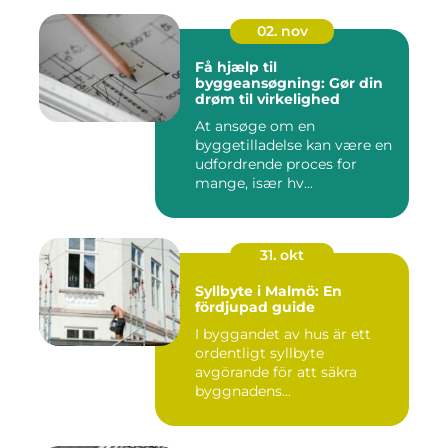
02. nov
Få hjælp til
byggeansøgning: Gør din
drøm til virkelighed
At ansøge om en
byggetilladelse kan være en
udfordrende proces for
mange, især hv...
31. okt
Syllbyte i Malmö: En
fördjupad guide
I byggandet av hus är ett
ordentligt syllbyte
avgörande för att säkra
byggnadens...