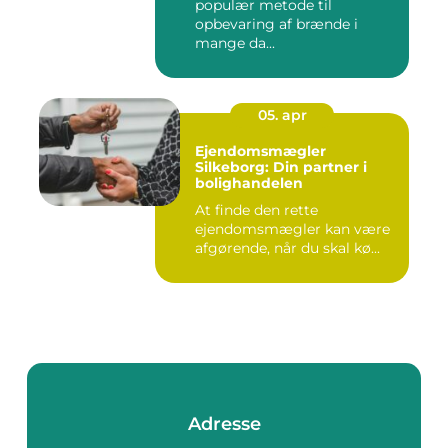
populær metode til
opbevaring af brænde i
mange da...
05. apr
Ejendomsmægler
Silkeborg: Din partner i
bolighandelen
At finde den rette
ejendomsmægler kan være
afgørende, når du skal kø...
Adresse