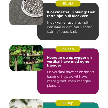
10. okt
Kloakmester i Kolding: Den
rette hjælp til kloakken
Kloakken er usynlig, indtil
den ikke er det. Når vandet
står i afløbet, kæl...
23. sep
Hvordan du opbygger en
vertikal have med egne
hænder
En vertikal have er en smart
løsning, hvis du vil have
mere grønt, men mangler
plads. ...
15. sep