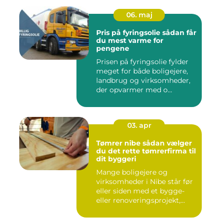
06. maj
Pris på fyringsolie sådan får
du mest varme for
pengene
Prisen på fyringsolie fylder
meget for både boligejere,
landbrug og virksomheder,
der opvarmer med o...
03. apr
Tømrer nibe sådan vælger
du det rette tømrerfirma til
dit byggeri
Mange boligejere og
virksomheder i Nibe står før
eller siden med et bygge-
eller renoveringsprojekt,...