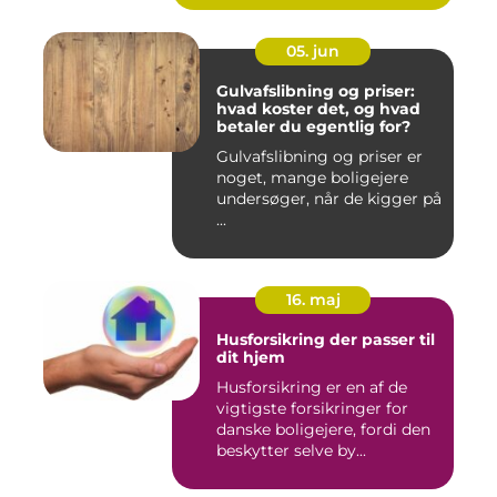
05. jun
Gulvafslibning og priser:
hvad koster det, og hvad
betaler du egentlig for?
Gulvafslibning og priser er
noget, mange boligejere
undersøger, når de kigger på
...
16. maj
Husforsikring der passer til
dit hjem
Husforsikring er en af de
vigtigste forsikringer for
danske boligejere, fordi den
beskytter selve by...