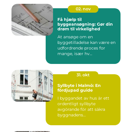
02. nov
Få hjælp til
byggeansøgning: Gør din
drøm til virkelighed
At ansøge om en
byggetilladelse kan være en
udfordrende proces for
mange, især hv...
31. okt
Syllbyte i Malmö: En
fördjupad guide
I byggandet av hus är ett
ordentligt syllbyte
avgörande för att säkra
byggnadens...