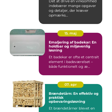
Det at drive en virksomhed
indebærer mange opgaver
og detaljer, der kræver
opmærks...
15. maj
Emaljering af badekar: En
holdbar og miljøvenlig
løsning
Et badekar er ofte et centralt
element i badeværelset –
både funktionelt og æ...
07. apr
Brændetårn: En effektiv og
praktisk
opbevaringsløsning
Et brændetårner blevet en