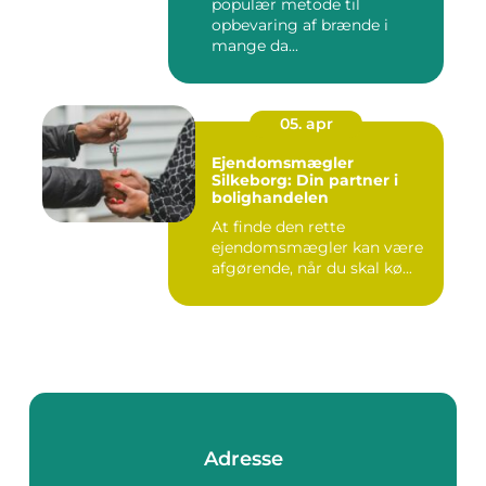
populær metode til
opbevaring af brænde i
mange da...
05. apr
Ejendomsmægler
Silkeborg: Din partner i
bolighandelen
At finde den rette
ejendomsmægler kan være
afgørende, når du skal kø...
Adresse