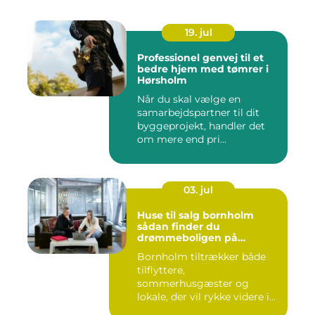
19. jul
Professionel genvej til et
bedre hjem med tømrer i
Hørsholm
Når du skal vælge en
samarbejdspartner til dit
byggeprojekt, handler det
om mere end pri...
03. jul
Huse til salg bornholm
sådan finder du
drømmeboligen på
solskinsøen
Bornholm tiltrækker både
tilflyttere,
sommerhusgæster og
lokale, der vil rykke videre i
boligkarrier...