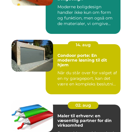
Moderne boligdesign
handler ikke kun om form
og funktion, men også om
de materialer, vi omgive...
14. aug
Condoor porte: En
moderne løsning til dit
hjem
Når du står over for valget af
en ny garageport, kan det
være en kompleks beslutni...
02. aug
Maler til erhverv: en
væsentlig partner for din
virksomhed