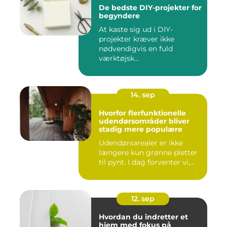
De bedste DIY-projekter for
begyndere
At kaste sig ud i DIY-
projekter kræver ikke
nødvendigvis en fuld
værktøjsk...
14. sep
Hvorfor flerfunktionelle
udendørsområder bliver
stadig mere populære
Udendørsarealer er ikke
længere kun grønne pletter
til pynt. I dag forventer vi,...
12. sep
Hvordan du indretter et
hjem med fokus på