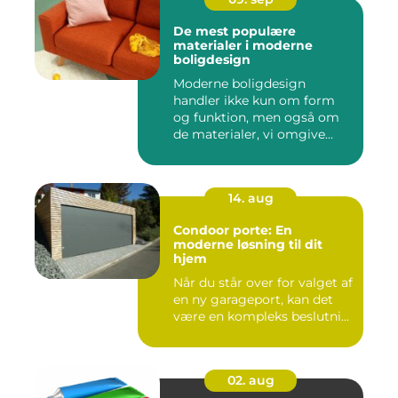
De mest populære
materialer i moderne
boligdesign
Moderne boligdesign
handler ikke kun om form
og funktion, men også om
de materialer, vi omgive...
14. aug
Condoor porte: En
moderne løsning til dit
hjem
Når du står over for valget af
en ny garageport, kan det
være en kompleks beslutni...
02. aug