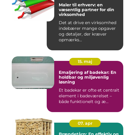
Maler til erhverv: en
væsentlig partner for din
virksomhed
Det at drive en virksomhed
indebærer mange opgaver
og detaljer, der kræver
opmærks...
15. maj
Emaljering af badekar: En
holdbar og miljøvenlig
løsning
Et badekar er ofte et centralt
element i badeværelset –
både funktionelt og æ...
07. apr
Brændetårn: En effektiv og