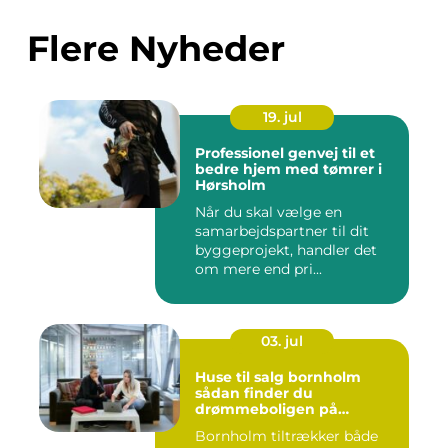
Flere Nyheder
19. jul
Professionel genvej til et
bedre hjem med tømrer i
Hørsholm
Når du skal vælge en
samarbejdspartner til dit
byggeprojekt, handler det
om mere end pri...
03. jul
Huse til salg bornholm
sådan finder du
drømmeboligen på
solskinsøen
Bornholm tiltrækker både