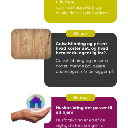
tilflyttere,
sommerhusgæster og
lokale, der vil rykke videre i
boligkarrier...
05. jun
Gulvafslibning og priser:
hvad koster det, og hvad
betaler du egentlig for?
Gulvafslibning og priser er
noget, mange boligejere
undersøger, når de kigger på
...
16. maj
Husforsikring der passer til
dit hjem
Husforsikring er en af de
vigtigste forsikringer for