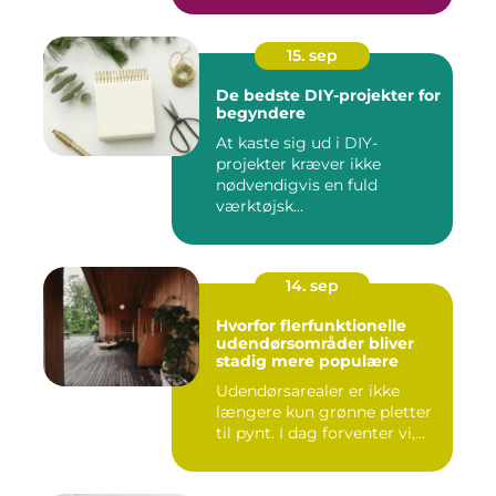
15. sep
De bedste DIY-projekter for
begyndere
At kaste sig ud i DIY-
projekter kræver ikke
nødvendigvis en fuld
værktøjsk...
14. sep
Hvorfor flerfunktionelle
udendørsområder bliver
stadig mere populære
Udendørsarealer er ikke
længere kun grønne pletter
til pynt. I dag forventer vi,...