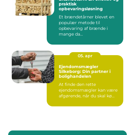
praktisk
opbevaringsløsning
Et brændetårner blevet en
populær metode til
opbevaring af brænde i
mange da...
05. apr
Ejendomsmægler
Silkeborg: Din partner i
bolighandelen
At finde den rette
ejendomsmægler kan være
afgørende, når du skal kø...