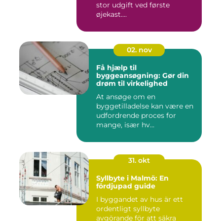
stor udgift ved første
øjekast....
02. nov
Få hjælp til
byggeansøgning: Gør din
drøm til virkelighed
At ansøge om en
byggetilladelse kan være en
udfordrende proces for
mange, især hv...
31. okt
Syllbyte i Malmö: En
fördjupad guide
I byggandet av hus är ett
ordentligt syllbyte
avgörande för att säkra