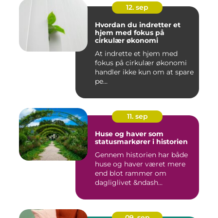
12. sep
Hvordan du indretter et
hjem med fokus på
cirkulær økonomi
At indrette et hjem med
fokus på cirkulær økonomi
handler ikke kun om at spare
pe...
11. sep
Huse og haver som
statusmarkører i historien
Gennem historien har både
huse og haver været mere
end blot rammer om
dagliglivet &ndash...
09. sep