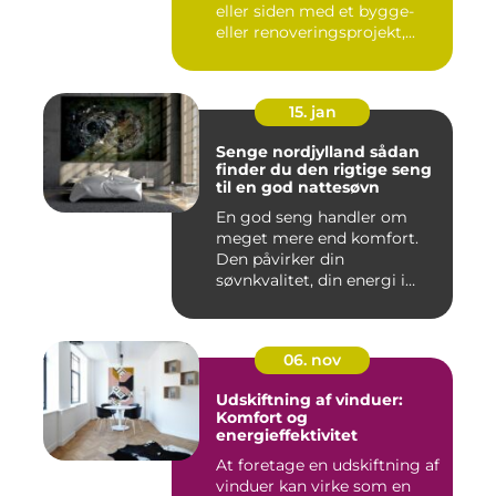
eller siden med et bygge-
eller renoveringsprojekt,...
15. jan
Senge nordjylland sådan
finder du den rigtige seng
til en god nattesøvn
En god seng handler om
meget mere end komfort.
Den påvirker din
søvnkvalitet, din energi i
hverdagen...
06. nov
Udskiftning af vinduer:
Komfort og
energieffektivitet
At foretage en udskiftning af
vinduer kan virke som en