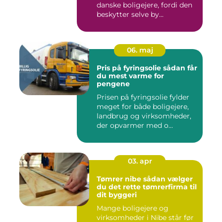
danske boligejere, fordi den
beskytter selve by...
06. maj
Pris på fyringsolie sådan får
du mest varme for
pengene
Prisen på fyringsolie fylder
meget for både boligejere,
landbrug og virksomheder,
der opvarmer med o...
03. apr
Tømrer nibe sådan vælger
du det rette tømrerfirma til
dit byggeri
Mange boligejere og
virksomheder i Nibe står før